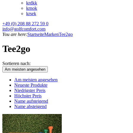
kr
dkk
kr
nok
kr
sek
+49 (0) 208 88 272 59 0
info@golfcomfort.com
You are here:
Startseite
Marken
Tee2go
Tee2go
Sortieren nach:
Am meisten angesehen
Am meisten angesehen
Neueste Produkte
Niedrigster Preis
Höchster Preis
Name aufsteigend
Name absteigend