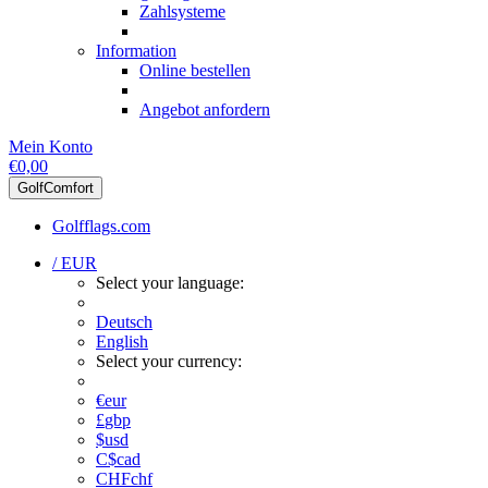
Zahlsysteme
Information
Online bestellen
Angebot anfordern
Mein Konto
€0,00
GolfComfort
Golfflags.com
/ EUR
Select your language:
Deutsch
English
Select your currency:
€
eur
£
gbp
$
usd
C$
cad
CHF
chf