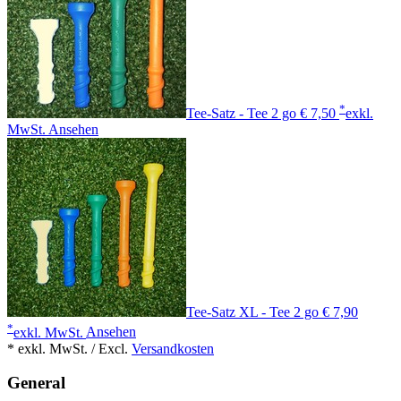
*
Tee-Satz - Tee 2 go
€ 7,50
exkl.
MwSt.
Ansehen
Tee-Satz XL - Tee 2 go
€ 7,90
*
exkl. MwSt.
Ansehen
* exkl. MwSt. / Excl.
Versandkosten
General