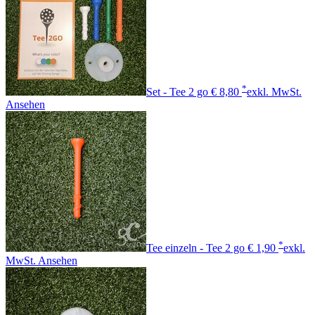
*
Set - Tee 2 go
€ 8,80
exkl. MwSt.
Ansehen
*
Tee einzeln - Tee 2 go
€ 1,90
exkl.
MwSt.
Ansehen