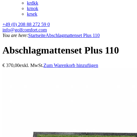
kr
dkk
kr
nok
kr
sek
+49 (0) 208 88 272 59 0
info@golfcomfort.com
You are here:
Startseite
Abschlagmattenset Plus 110
Abschlagmattenset Plus 110
€
370,00
exkl. MwSt.
Zum Warenkorb hinzufügen