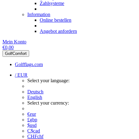
Zahlsysteme
Information
Online bestellen
Angebot anfordern
Mein Konto
€0,00
GolfComfort
Golfflags.com
/ EUR
Select your language:
Deutsch
English
Select your currency:
€
eur
£
gbp
$
usd
C$
cad
CHF
chf